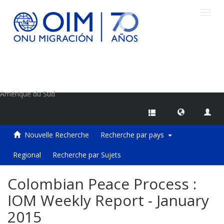
Toggl
navig
Centre d'information sur les migrations de l'OIM
Amérique du Sud
Nouvelle Recherche
Recherche par pays
Regional
Recherche par Sujets
Colombian Peace Process :
IOM Weekly Report - January
2015