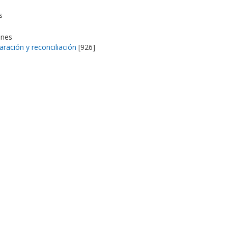
s
ones
aración y reconciliación
[926]