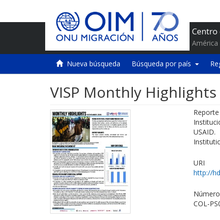
Centro
América 
Nueva búsqueda
Búsqueda por país
Re
VISP Monthly Highlight
Reporte
Institu
USAID. 
Institut
URI
http://h
Número 
COL-PS