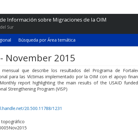
 de Información sobre Migraciones de la OIM
del Sur
gional
Búsqueda por Área temática
s - November 2015
 mensual que describe los resultados del Programa de Fortale
cional para las Víctimas implementado por la OIM con el apoyo finan
Monthly report highlighting the main results of the USAID funded
ional Strengthening Program (VISP)
dl.handle.net/20.500.11788/1231
topográfico
0005Nov2015