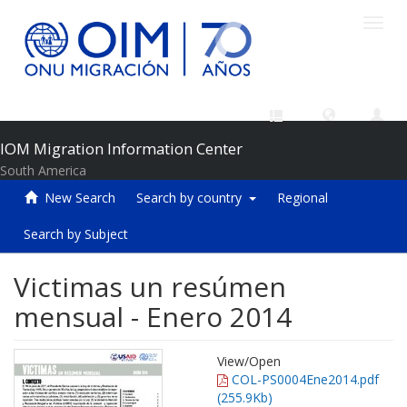
Toggl
navig
IOM Migration Information Center
South America
New Search
Search by country
Regional
Search by Subject
Victimas un resúmen
mensual - Enero 2014
View/
Open
COL-PS0004Ene2014.pdf
(255.9Kb)