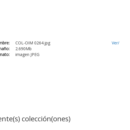
mbre:
COL-OIM 0264.jpg
Ver/
maño:
2.690Mb
mato:
imagen JPEG
ente(s) colección(ones)