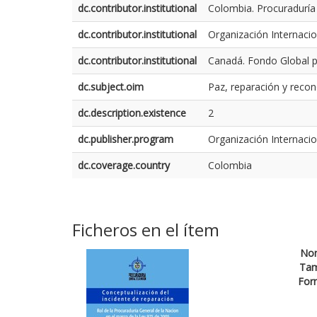
dc.contributor.institutional
Colombia. Procuraduría
dc.contributor.institutional
Organización Internaci
dc.contributor.institutional
Canadá. Fondo Global pa
dc.subject.oim
Paz, reparación y reconc
dc.description.existence
2
dc.publisher.program
Organización Internaci
dc.coverage.country
Colombia
Ficheros en el ítem
No
Ta
For