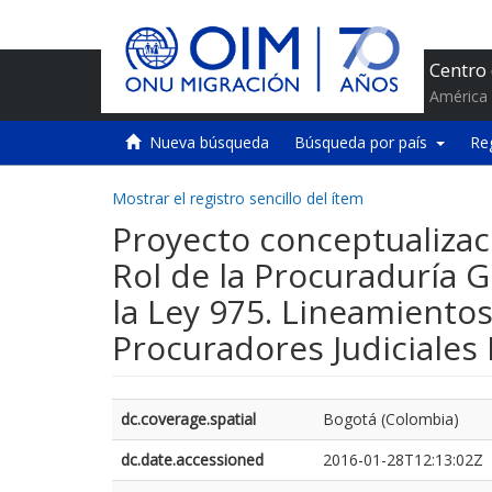
Centro
América 
Nueva búsqueda
Búsqueda por país
Re
Mostrar el registro sencillo del ítem
Proyecto conceptualizac
Rol de la Procuraduría G
la Ley 975. Lineamientos
Procuradores Judiciales
dc.coverage.spatial
Bogotá (Colombia)
dc.date.accessioned
2016-01-28T12:13:02Z