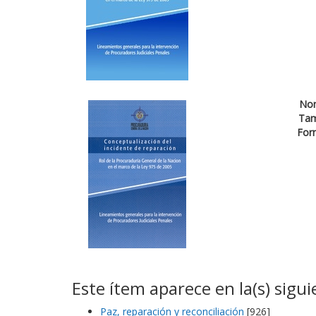
No
Ta
For
Este ítem aparece en la(s) sigui
Paz, reparación y reconciliación
[926]