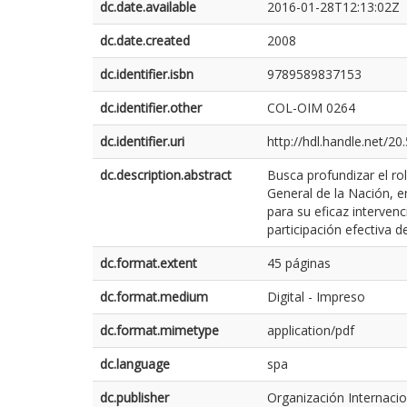
dc.date.available
2016-01-28T12:13:02Z
dc.date.created
2008
dc.identifier.isbn
9789589837153
dc.identifier.other
COL-OIM 0264
dc.identifier.uri
http://hdl.handle.net/2
dc.description.abstract
Busca profundizar el ro
General de la Nación, en
para su eficaz interve
participación efectiva d
dc.format.extent
45 páginas
dc.format.medium
Digital - Impreso
dc.format.mimetype
application/pdf
dc.language
spa
dc.publisher
Organización Internaci