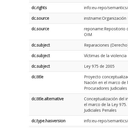
dc.rights
info:eu-repo/semantic
dc.source
instname:Organización I
dc.source
reponame:Repositorio d
OIM
dc.subject
Reparaciones (Derecho)
dc.subject
Víctimas de la violencia
dc.subject
Ley 975 de 2005
dc.title
Proyecto conceptualizac
Nación en el marco de l
Procuradores Judiciales
dc.title.alternative
Conceptualización del i
el marco de la Ley 975.
Judiciales Penales
dc.type.hasversion
info:eu-repo/semantics