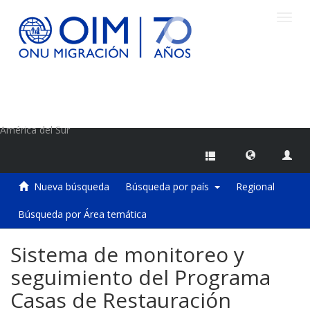
Camb
naveg
Centro de Información sobre Migraciones de la OIM
América del Sur
Nueva búsqueda
Búsqueda por país
Regional
Búsqueda por Área temática
Sistema de monitoreo y
seguimiento del Programa
Casas de Restauración