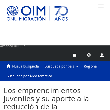
Camb
naveg
Centro de Información sobre Migraciones de la OIM
América del Sur
Nueva búsqueda
Búsqueda por país
Regional
Búsqueda por Área temática
Los emprendimientos
juveniles y su aporte a la
reducción de la