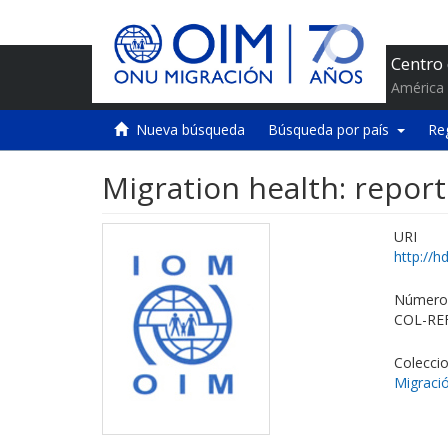
Centro
América 
Nueva búsqueda
Búsqueda por país
Re
Migration health: report
URI
http://h
Número 
COL-RE
Colecci
Migració