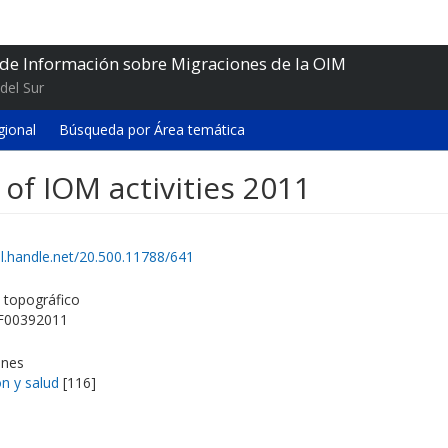
 de Información sobre Migraciones de la OIM
del Sur
gional
Búsqueda por Área temática
 of IOM activities 2011
dl.handle.net/20.500.11788/641
topográfico
F00392011
ones
n y salud
[116]