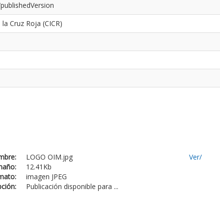
/publishedVersion
 la Cruz Roja (CICR)
mbre:
LOGO OIM.jpg
Ver/
maño:
12.41Kb
mato:
imagen JPEG
pción:
Publicación disponible para ...