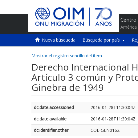
Centro
América 
Nueva búsqueda
Búsqueda por país
Re
Mostrar el registro sencillo del ítem
Derecho Internacional H
Artículo 3 común y Proto
Ginebra de 1949
dc.date.accessioned
2016-01-28T11:30:04Z
dc.date.available
2016-01-28T11:30:04Z
dc.identifier.other
COL-GEN0162