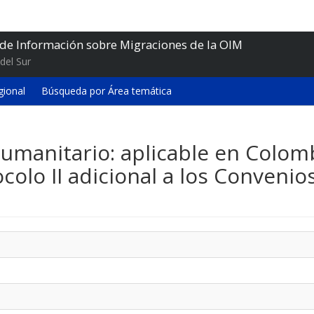
 de Información sobre Migraciones de la OIM
del Sur
gional
Búsqueda por Área temática
umanitario: aplicable en Colomb
colo II adicional a los Convenio