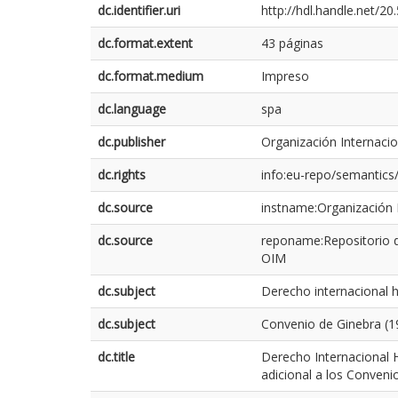
dc.identifier.uri
http://hdl.handle.net/2
dc.format.extent
43 páginas
dc.format.medium
Impreso
dc.language
spa
dc.publisher
Organización Internaci
dc.rights
info:eu-repo/semantic
dc.source
instname:Organización I
dc.source
reponame:Repositorio d
OIM
dc.subject
Derecho internacional 
dc.subject
Convenio de Ginebra (1
dc.title
Derecho Internacional H
adicional a los Conveni