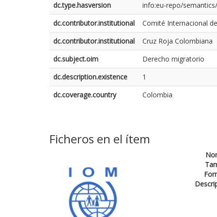
dc.type.hasversion
info:eu-repo/semantics
dc.contributor.institutional
Comité Internacional de
dc.contributor.institutional
Cruz Roja Colombiana
dc.subject.oim
Derecho migratorio
dc.description.existence
1
dc.coverage.country
Colombia
Ficheros en el ítem
No
Ta
For
Descri