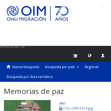
Camb
naveg
Centro de Información sobre Migraciones de la OIM
América del Sur
Nueva búsqueda
Búsqueda por país
Regional
Búsqueda por Área temática
Memorias de paz
Ver/
COL-OIM 0414.jpg