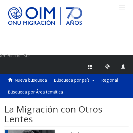
Camb
naveg
Centro de Información sobre Migraciones de la OIM
América del Sur
Nueva búsqueda
Búsqueda por país
Regional
Búsqueda por Área temática
La Migración con Otros
Lentes