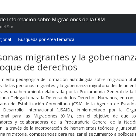
 de Información sobre Migraciones de la OIM
del Sur
gional
Búsqueda por Área temática
sonas migrantes y la gobernanz
foque de derechos
amienta pedagógica de formación autodirigida sobre migración titu
s de las personas migrantes y la gobernanza migratoria desde un en
s es una herramienta elaborada por la Procuraduría General de la 
duría Delegada para la Defensa de los Derechos Humanos, en conj
rama de Estabilización Comunitaria (CSA) de la Agencia de Estado
 Desarrollo Internacional (USAID), implementado por la Orga
cional para las Migraciones (OIM), con el objetivo de que t
adores y colaboradoras de la Procuraduría General de la Naci
, a través de la incorporación de herramientas teóricas y jurisprud
ia migratoria, competencias para realizar el seguimiento a políticas 