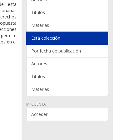
de esta
ionarias
Títulos
derechos
ropuesta
Materias
ecciones
 permite
Esta colección
os en el
.
Por fecha de publicación
Autores
Títulos
Materias
MI CUENTA
Acceder