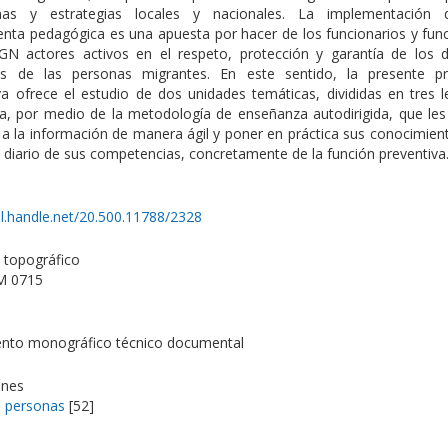
mas y estrategias locales y nacionales. La implementación 
enta pedagógica es una apuesta por hacer de los funcionarios y func
GN actores activos en el respeto, protección y garantía de los 
 de las personas migrantes. En este sentido, la presente p
va ofrece el estudio de dos unidades temáticas, divididas en tres l
a, por medio de la metodología de enseñanza autodirigida, que les
a la información de manera ágil y poner en práctica sus conocimient
o diario de sus competencias, concretamente de la función preventiva
dl.handle.net/20.500.11788/2328
topográfico
M 0715
to monográfico técnico documental
ones
e personas
[52]