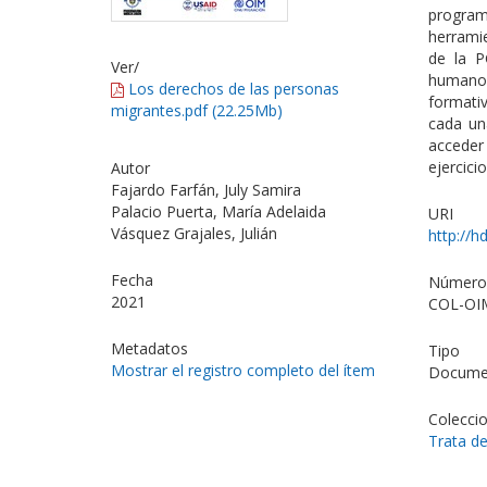
progra
herrami
de la P
Ver/
humanos
Los derechos de las personas
formati
migrantes.pdf (22.25Mb)
cada un
acceder 
ejercici
Autor
Fajardo Farfán, July Samira
Palacio Puerta, María Adelaida
URI
Vásquez Grajales, Julián
http://h
Fecha
Número 
2021
COL-OI
Metadatos
Tipo
Mostrar el registro completo del ítem
Documen
Colecci
Trata d