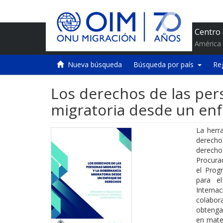
Centro
América 
Nueva búsqueda
Búsqueda por país
Re
Los derechos de las per
migratoria desde un en
La herr
derecho
derecho
Procura
el Prog
para el
Interna
colabor
obtengan
en mater