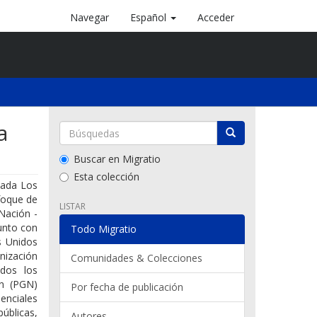
Navegar
Español
Acceder
a
Buscar en Migratio
Esta colección
lada Los
foque de
LISTAR
Nación -
unto con
Todo Migratio
s Unidos
nización
Comunidades & Colecciones
odos los
ón (PGN)
Por fecha de publicación
enciales
públicas,
Autores