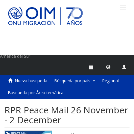
Camb
naveg
Centro de Información sobre Migraciones de la OIM
América del Sur
Nueva búsqueda
Búsqueda por país
Regional
Búsqueda por Área temática
RPR Peace Mail 26 November
- 2 December