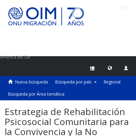
Camb
naveg
Centro de Información sobre Migraciones de la OIM
América del Sur
Nueva búsqueda
Búsqueda por país
Regional
Búsqueda por Área temática
Estrategia de Rehabilitación
Psicosocial Comunitaria para
la Convivencia y la No