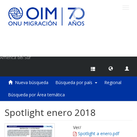
Camb
naveg
Centro de Información sobre Migraciones de la OIM
América del Sur
Nueva búsqueda
Búsqueda por país
Regional
Búsqueda por Área temática
Spotlight enero 2018
Ver/
Spotlight a enero.pdf