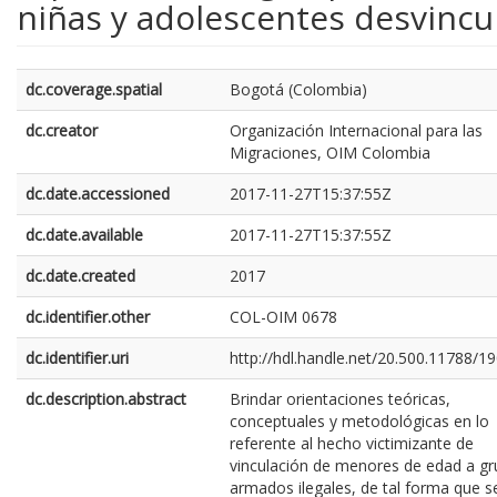
niñas y adolescentes desvincu
dc.coverage.spatial
Bogotá (Colombia)
dc.creator
Organización Internacional para las
Migraciones, OIM Colombia
dc.date.accessioned
2017-11-27T15:37:55Z
dc.date.available
2017-11-27T15:37:55Z
dc.date.created
2017
dc.identifier.other
COL-OIM 0678
dc.identifier.uri
http://hdl.handle.net/20.500.11788/1
dc.description.abstract
Brindar orientaciones teóricas,
conceptuales y metodológicas en lo
referente al hecho victimizante de
vinculación de menores de edad a g
armados ilegales, de tal forma que s