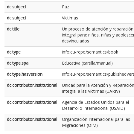
dc.subject
Paz
dc.subject
Víctimas
dc.title
Un proceso de atención y reparación
integral para: niños, niñas y adolesce
desvinculados
dc.type
info:eu-repo/semantics/book
dc.type.spa
Educativa (cartilla/manual)
dc.type.hasversion
info:eu-repo/semantics/publishedVer
dc.contributor.institutional
Unidad para la Atención y Reparació
Integral a las Víctimas (UARIV)
dc.contributor.institutional
Agencia de Estados Unidos para el
Desarrollo Internacional (USAID)
dc.contributor.institutional
Organización Internacional para las
Migraciones (OIM)