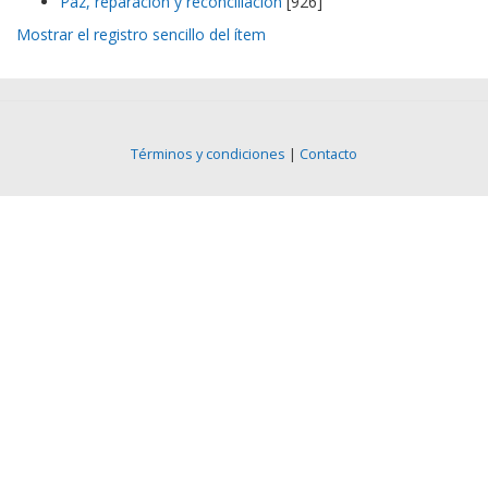
Paz, reparación y reconciliación
[926]
Mostrar el registro sencillo del ítem
Términos y condiciones
|
Contacto