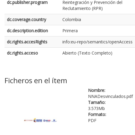
dc.publisher.program
Reintegración y Prevención del
Reclutamiento (RPR)
dc.coverage.country
Colombia
dc.description.edition
Primera
dc.rights.accesRights
info:eu-repo/semantics/openAccess
dc.rights.acceso
Abierto (Texto Completo)
Ficheros en el ítem
Nombre:
NNADesvinculados.pdf
Tamaño:
3.573Mb
Formato:
PDF