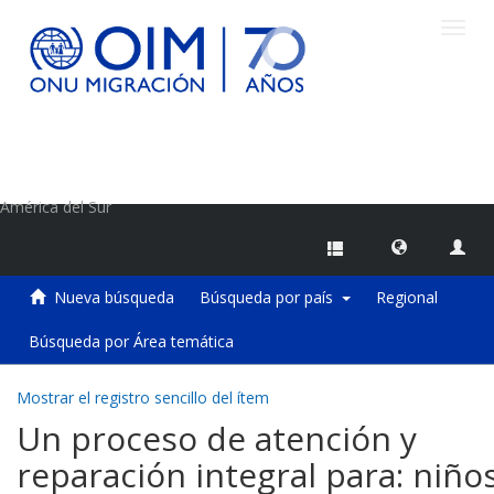
Camb
naveg
Centro de Información sobre Migraciones de la OIM
América del Sur
Nueva búsqueda
Búsqueda por país
Regional
Búsqueda por Área temática
Mostrar el registro sencillo del ítem
Un proceso de atención y
reparación integral para: niños