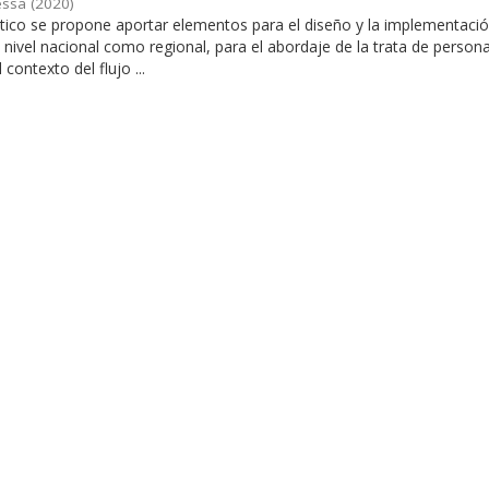
nessa
(
2020
)
stico se propone aportar elementos para el diseño y la implementaci
a nivel nacional como regional, para el abordaje de la trata de person
contexto del flujo ...