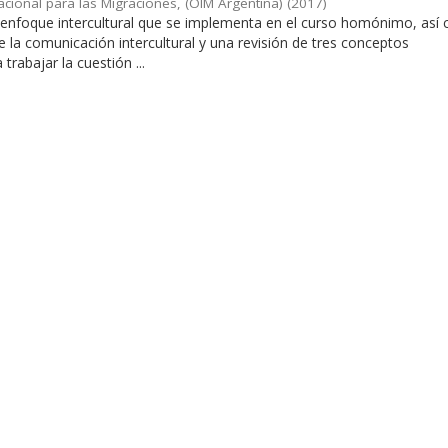
acional para las Migraciones, (OIM Argentina)
(
2017
)
l enfoque intercultural que se implementa en el curso homónimo, así
de la comunicación intercultural y una revisión de tres conceptos
rabajar la cuestión ...