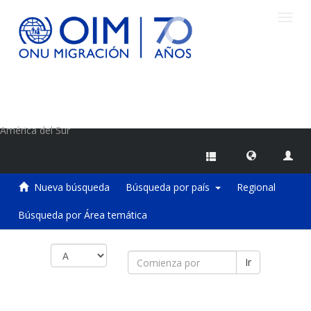
Camb
naveg
Centro de Información sobre Migraciones de la OIM
América del Sur
Nueva búsqueda
Búsqueda por país
Regional
Búsqueda por Área temática
Ir