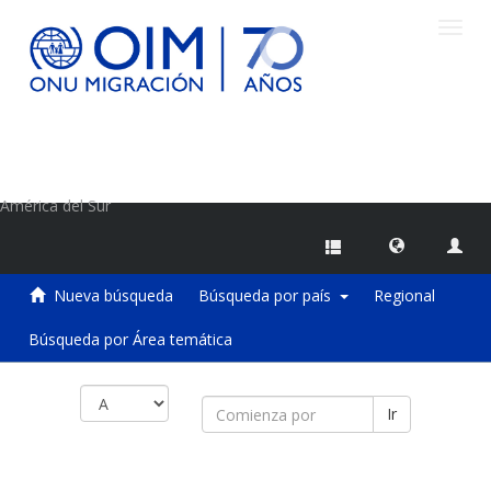
Camb
naveg
Centro de Información sobre Migraciones de la OIM
América del Sur
Nueva búsqueda
Búsqueda por país
Regional
Búsqueda por Área temática
Ir