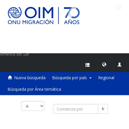
Camb
naveg
Centro de Información sobre Migraciones de la OIM
América del Sur
Nueva búsqueda
Búsqueda por país
Regional
Búsqueda por Área temática
Ir