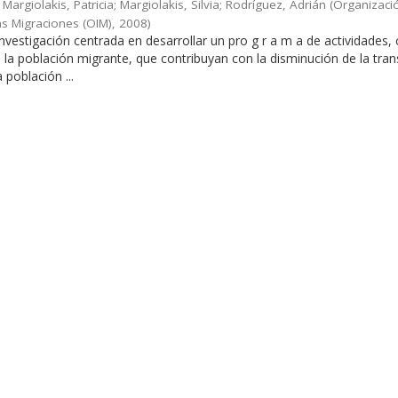
Margiolakis, Patricia; Margiolakis, Silvia; Rodríguez, Adrián
(
Organizaci
as Migraciones (OIM)
,
2008
)
 investigación centrada en desarrollar un pro g r a m a de actividades,
en la población migrante, que contribuyan con la disminución de la tra
a población ...