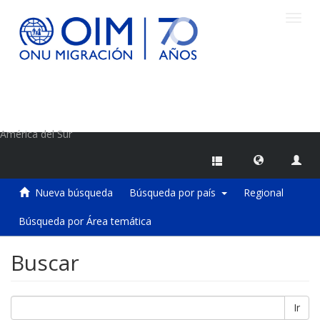
Camb
naveg
Centro de Información sobre Migraciones de la OIM
América del Sur
Nueva búsqueda
Búsqueda por país
Regional
Búsqueda por Área temática
Buscar
Ir