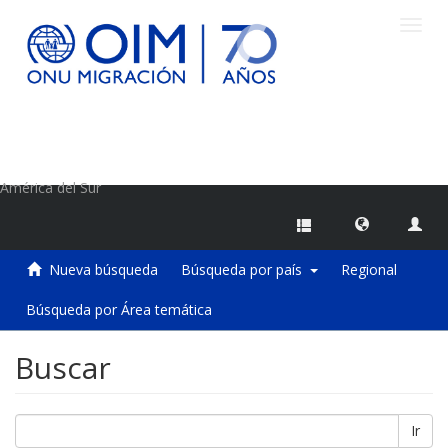
Camb
naveg
Centro de Información sobre Migraciones de la OIM
América del Sur
Nueva búsqueda
Búsqueda por país
Regional
Búsqueda por Área temática
Buscar
Ir