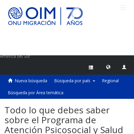
Camb
naveg
Centro de Información sobre Migraciones de la OIM
América del Sur
Nueva búsqueda
Búsqueda por país
Regional
Búsqueda por Área temática
Todo lo que debes saber
sobre el Programa de
Atención Psicosocial y Salud