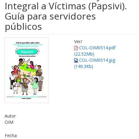
Integral a Víctimas (Papsivi).
Guía para servidores
públicos
Ver/
COL-OIM0514.pdf
(22.52Mb)
COL-OIM0514.jpg
(149.3Kb)
Autor
OIM
Fecha