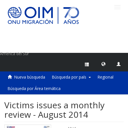
Camb
naveg
Centro de Información sobre Migraciones de la OIM
América del Sur
Nueva búsqueda
Búsqueda por país
Regional
Búsqueda por Área temática
Victims issues a monthly
review - August 2014