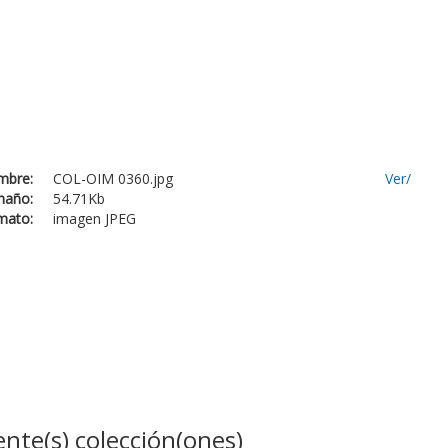
mbre:
COL-OIM 0360.jpg
Ver/
maño:
54.71Kb
mato:
imagen JPEG
ente(s) colección(ones)