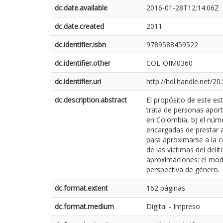
dc.date.available
2016-01-28T12:14:06Z
dc.date.created
2011
dc.identifier.isbn
9789588459522
dc.identifier.other
COL-OIM0360
dc.identifier.uri
http://hdl.handle.net/2
dc.description.abstract
El propósito de este es
trata de personas aport
en Colombia, b) el númer
encargadas de prestar a
para aproximarse a la c
de las víctimas del deli
aproximaciones: el mod
perspectiva de género.
dc.format.extent
162 páginas
dc.format.medium
Digital - Impreso