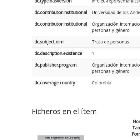
dc.type.hasversion
info:eu-repo/semantics
dc.contributor.institutional
Universidad de los And
dc.contributor.institutional
Organización Internaci
personas y género
dc.subject.oim
Trata de personas
dc.description.existence
1
dc.publisher.program
Organización Internaci
personas y género
dc.coverage.country
Colombia
Ficheros en el ítem
No
Ta
For