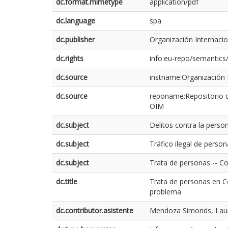
dc.format.mimetype
application/pdf
dc.language
spa
dc.publisher
Organización Internaci
dc.rights
info:eu-repo/semantic
dc.source
instname:Organización I
dc.source
reponame:Repositorio d
OIM
dc.subject
Delitos contra la perso
dc.subject
Tráfico ilegal de perso
dc.subject
Trata de personas -- C
dc.title
Trata de personas en C
problema
dc.contributor.asistente
Mendoza Simonds, Lau