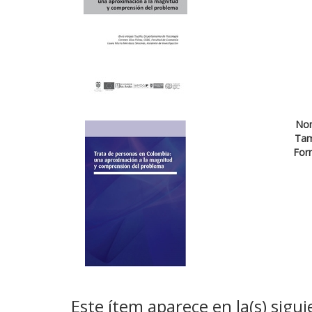
No
Ta
For
Este ítem aparece en la(s) sigui