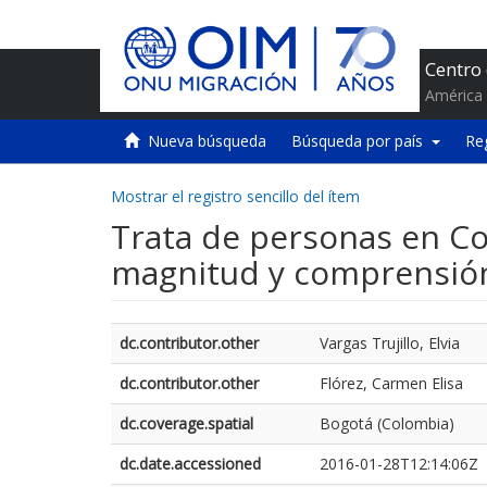
Centro
América 
Nueva búsqueda
Búsqueda por país
Re
Mostrar el registro sencillo del ítem
Trata de personas en Co
magnitud y comprensió
dc.contributor.other
Vargas Trujillo, Elvia
dc.contributor.other
Flórez, Carmen Elisa
dc.coverage.spatial
Bogotá (Colombia)
dc.date.accessioned
2016-01-28T12:14:06Z