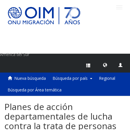
Camb
naveg
Centro de Información sobre Migraciones de la OIM
América del Sur
Nueva búsqueda
Búsqueda por país
Regional
Búsqueda por Área temática
Planes de acción
departamentales de lucha
contra la trata de personas