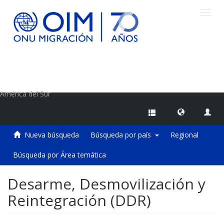
Camb
naveg
Centro de Información sobre Migraciones de la OIM
América del Sur
Nueva búsqueda
Búsqueda por país
Regional
Búsqueda por Área temática
Desarme, Desmovilización y
Reintegración (DDR)