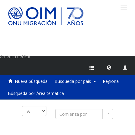
Camb
naveg
Centro de Información sobre Migraciones de la OIM
América del Sur
Nueva búsqueda
Búsqueda por país
Regional
Búsqueda por Área temática
Ir