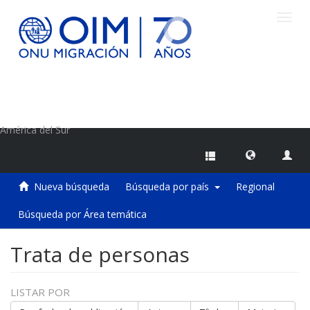
Camb
naveg
Centro de Información sobre Migraciones de la OIM
América del Sur
Nueva búsqueda
Búsqueda por país
Regional
Búsqueda por Área temática
Trata de personas
LISTAR POR