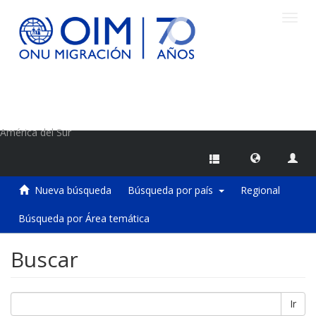
Camb
naveg
Centro de Información sobre Migraciones de la OIM
América del Sur
Nueva búsqueda
Búsqueda por país
Regional
Búsqueda por Área temática
Buscar
Ir