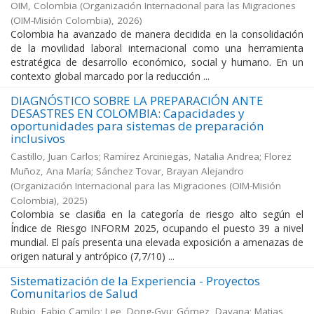
OIM, Colombia
(
Organización Internacional para las Migraciones
(OIM-Misión Colombia)
,
2026
)
Colombia ha avanzado de manera decidida en la consolidación
de la movilidad laboral internacional como una herramienta
estratégica de desarrollo económico, social y humano. En un
contexto global marcado por la reducción ...
DIAGNÓSTICO SOBRE LA PREPARACIÓN ANTE
DESASTRES EN COLOMBIA: Capacidades y
oportunidades para sistemas de preparación
inclusivos
Castillo, Juan Carlos; Ramírez Arciniegas, Natalia Andrea; Florez
Muñoz, Ana María; Sánchez Tovar, Brayan Alejandro
(
Organización Internacional para las Migraciones (OIM-Misión
Colombia)
,
2025
)
Colombia se clasifica en la categoría de riesgo alto según el
Índice de Riesgo INFORM 2025, ocupando el puesto 39 a nivel
mundial. El país presenta una elevada exposición a amenazas de
origen natural y antrópico (7,7/10) ...
Sistematización de la Experiencia - Proyectos
Comunitarios de Salud
Rubio, Fabio Camilo; Lee, Dong-Gyu; Gómez, Dayana; Matias,