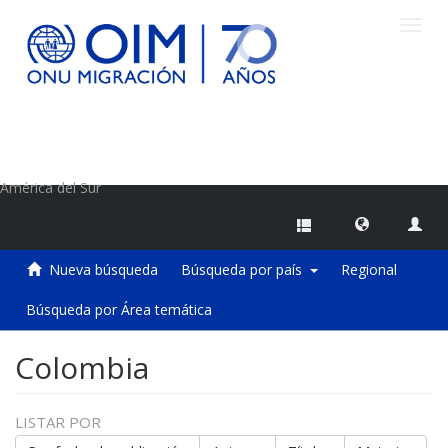
Camb
naveg
Centro de Información sobre Migraciones de la OIM
América del Sur
Nueva búsqueda
Búsqueda por país
Regional
Búsqueda por Área temática
Colombia
LISTAR POR