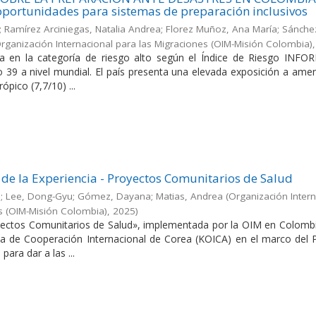
portunidades para sistemas de preparación inclusivos
os; Ramírez Arciniegas, Natalia Andrea; Florez Muñoz, Ana María; Sánche
rganización Internacional para las Migraciones (OIM-Misión Colombia)
ica en la categoría de riesgo alto según el Índice de Riesgo INFO
 39 a nivel mundial. El país presenta una elevada exposición a ame
ópico (7,7/10) ...
 de la Experiencia - Proyectos Comunitarios de Salud
o; Lee, Dong-Gyu; Gómez, Dayana; Matias, Andrea
(
Organización Intern
s (OIM-Misión Colombia)
,
2025
)
yectos Comunitarios de Salud», implementada por la OIM en Colombi
a de Cooperación Internacional de Corea (KOICA) en el marco del 
ara dar a las ...