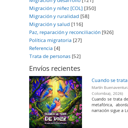
Migración y desarrollo
[121]
Migración y niñez [COL]
[350]
Migración y ruralidad
[58]
Migración y salud
[116]
Paz, reparación y reconciliación
[926]
Política migratoria
[27]
Referencia
[4]
Trata de personas
[52]
Envíos recientes
Cuando se trata
Martín Buenaventur
Colombia)
,
2026
)
Cuando se trata de 
metafórica, abord
narración sigue a Lo