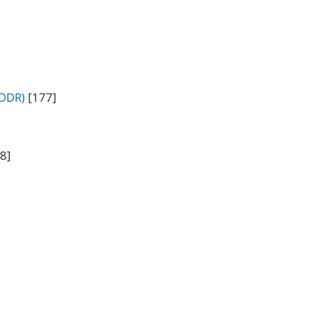
(DDR)
[177]
8]