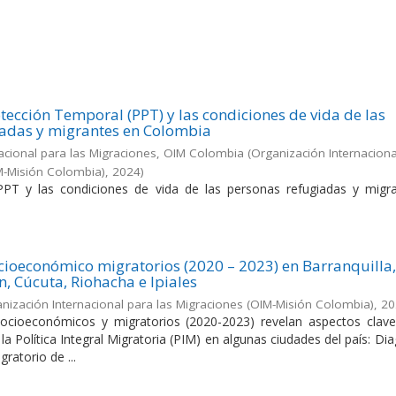
tección Temporal (PPT) y las condiciones de vida de las
iadas y migrantes en Colombia
acional para las Migraciones, OIM Colombia
(
Organización Internaciona
M-Misión Colombia)
,
2024
)
PPT y las condiciones de vida de las personas refugiadas y migr
cioeconómico migratorios (2020 – 2023) en Barranquilla
n, Cúcuta, Riohacha e Ipiales
nización Internacional para las Migraciones (OIM-Misión Colombia)
,
20
socioeconómicos y migratorios (2020-2023) revelan aspectos clave
a Política Integral Migratoria (PIM) en algunas ciudades del país: Di
atorio de ...