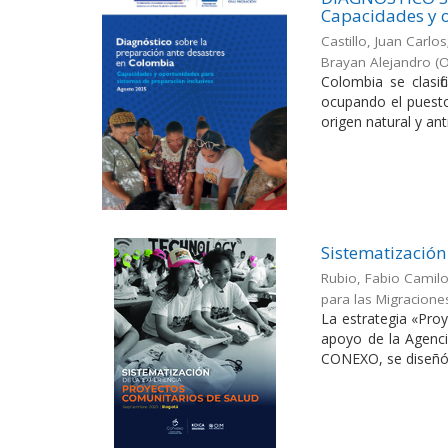
Capacidades y o
Castillo, Juan Carl
Brayan Alejandro
(
O
Colombia se clasif
ocupando el puesto
origen natural y antr
Sistematización
Rubio, Fabio Camil
para las Migracione
La estrategia «Pro
apoyo de la Agenci
CONEXO, se diseñó p