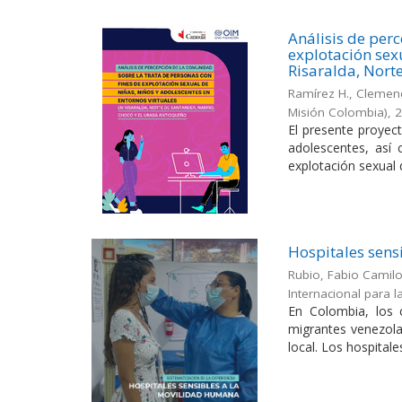
Análisis de per
explotación sexu
Risaralda, Nort
Ramírez H., Clemenc
Misión Colombia)
,
El presente proyect
adolescentes, así 
explotación sexual d
Hospitales sens
Rubio, Fabio Camil
Internacional para 
En Colombia, los 
migrantes venezola
local. Los hospitales