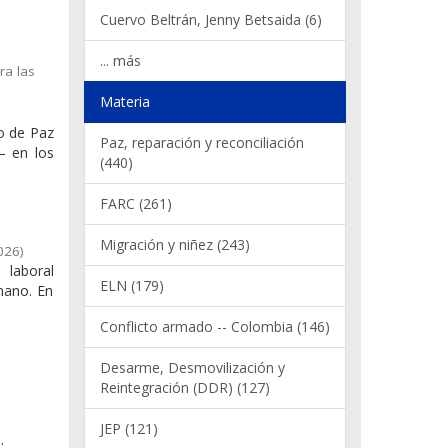
Cuervo Beltrán, Jenny Betsaida (6)
... más
ra las
Materia
do de Paz
Paz, reparación y reconciliación
– en los
(440)
FARC (261)
Migración y niñez (243)
026
)
 laboral
ELN (179)
mano. En
Conflicto armado -- Colombia (146)
Desarme, Desmovilización y
Reintegración (DDR) (127)
JEP (121)
: