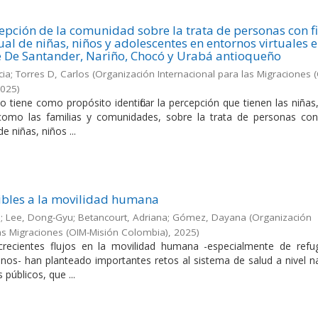
cepción de la comunidad sobre la trata de personas con f
al de niñas, niños y adolescentes en entornos virtuales 
e De Santander, Nariño, Chocó y Urabá antioqueño
ia; Torres D, Carlos
(
Organización Internacional para las Migraciones 
2025
)
o tiene como propósito identificar la percepción que tienen las niñas
como las familias y comunidades, sobre la trata de personas con 
e niñas, niños ...
ibles a la movilidad humana
o; Lee, Dong-Gyu; Betancourt, Adriana; Gómez, Dayana
(
Organización
las Migraciones (OIM-Misión Colombia)
,
2025
)
crecientes flujos en la movilidad humana -especialmente de refu
nos- han planteado importantes retos al sistema de salud a nivel na
 públicos, que ...