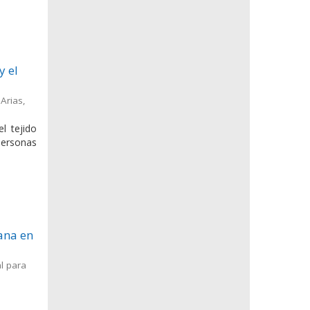
y el
Arias,
l tejido
personas
ana en
l para