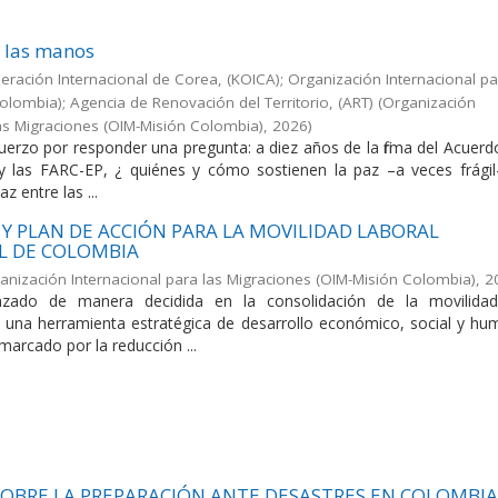
e las manos
ración Internacional de Corea, (KOICA); Organización Internacional pa
olombia); Agencia de Renovación del Territorio, (ART)
(
Organización
las Migraciones (OIM-Misión Colombia)
,
2026
)
fuerzo por responder una pregunta: a diez años de la firma del Acuer
y las FARC-EP, ¿ quiénes y cómo sostienen la paz –a veces frágil
az entre las ...
Y PLAN DE ACCIÓN PARA LA MOVILIDAD LABORAL
L DE COLOMBIA
anización Internacional para las Migraciones (OIM-Misión Colombia)
,
2
zado de manera decidida en la consolidación de la movilidad
 una herramienta estratégica de desarrollo económico, social y hu
marcado por la reducción ...
OBRE LA PREPARACIÓN ANTE DESASTRES EN COLOMBIA