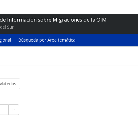
 de Información sobre Migraciones de la OIM
del Sur
gional
Búsqueda por Área temática
Materias
Ir