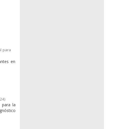
l para
antes en
,
24
)
 para la
agnóstico