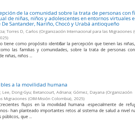
cepción de la comunidad sobre la trata de personas con f
al de niñas, niños y adolescentes en entornos virtuales 
e De Santander, Nariño, Chocó y Urabá antioqueño
ia; Torres D, Carlos
(
Organización Internacional para las Migraciones 
2025
)
o tiene como propósito identificar la percepción que tienen las niñas
como las familias y comunidades, sobre la trata de personas con 
e niñas, niños ...
ibles a la movilidad humana
o; Lee, Dong-Gyu; Betancourt, Adriana; Gómez, Dayana
(
Organización
las Migraciones (OIM-Misión Colombia)
,
2025
)
crecientes flujos en la movilidad humana -especialmente de refu
nos- han planteado importantes retos al sistema de salud a nivel na
 públicos, que ...