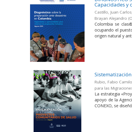
Capacidades y o
Castillo, Juan Carl
Brayan Alejandro
(
O
Colombia se clasif
ocupando el puesto
origen natural y antr
Sistematización
Rubio, Fabio Camil
para las Migracione
La estrategia «Pro
apoyo de la Agenci
CONEXO, se diseñó p