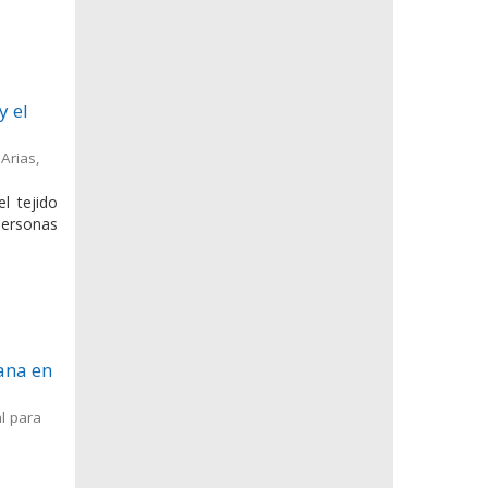
y el
Arias,
l tejido
personas
ana en
l para