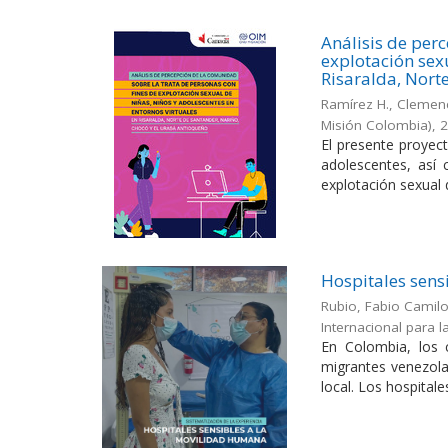
Análisis de per
explotación sexu
Risaralda, Nort
Ramírez H., Clemenc
Misión Colombia)
,
El presente proyect
adolescentes, así 
explotación sexual d
Hospitales sens
Rubio, Fabio Camil
Internacional para 
En Colombia, los 
migrantes venezola
local. Los hospitales