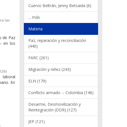
Cuervo Beltrán, Jenny Betsaida (6)
... más
ra las
Materia
do de Paz
Paz, reparación y reconciliación
– en los
(440)
FARC (261)
Migración y niñez (243)
026
)
 laboral
ELN (179)
mano. En
Conflicto armado -- Colombia (146)
Desarme, Desmovilización y
Reintegración (DDR) (127)
JEP (121)
: