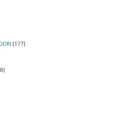
(DDR)
[177]
8]