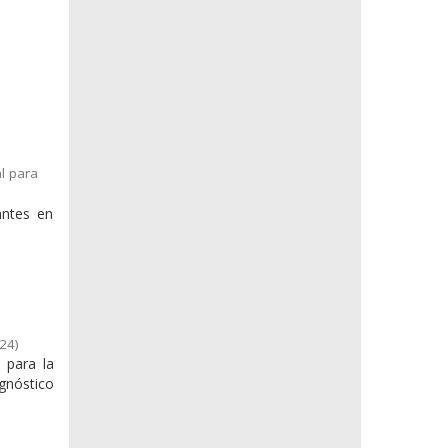
l para
antes en
,
24
)
 para la
agnóstico