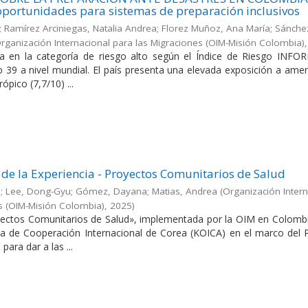
portunidades para sistemas de preparación inclusivos
os; Ramírez Arciniegas, Natalia Andrea; Florez Muñoz, Ana María; Sánche
rganización Internacional para las Migraciones (OIM-Misión Colombia)
ica en la categoría de riesgo alto según el Índice de Riesgo INFO
 39 a nivel mundial. El país presenta una elevada exposición a ame
ópico (7,7/10) ...
 de la Experiencia - Proyectos Comunitarios de Salud
o; Lee, Dong-Gyu; Gómez, Dayana; Matias, Andrea
(
Organización Intern
s (OIM-Misión Colombia)
,
2025
)
yectos Comunitarios de Salud», implementada por la OIM en Colombi
a de Cooperación Internacional de Corea (KOICA) en el marco del 
ara dar a las ...