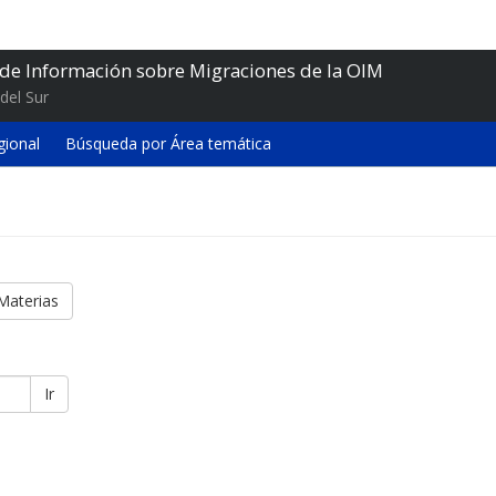
 de Información sobre Migraciones de la OIM
del Sur
gional
Búsqueda por Área temática
Materias
Ir