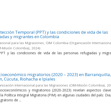
tección Temporal (PPT) y las condiciones de vida de las
iadas y migrantes en Colombia
acional para las Migraciones, OIM Colombia
(
Organización Internaciona
M-Misión Colombia)
,
2024
)
PPT y las condiciones de vida de las personas refugiadas y migr
cioeconómico migratorios (2020 – 2023) en Barranquilla
n, Cúcuta, Riohacha e Ipiales
nización Internacional para las Migraciones (OIM-Misión Colombia)
,
20
socioeconómicos y migratorios (2020-2023) revelan aspectos clave
a Política Integral Migratoria (PIM) en algunas ciudades del país: Di
atorio de ...