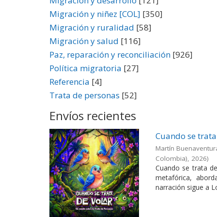
Migración y desarrollo
[121]
Migración y niñez [COL]
[350]
Migración y ruralidad
[58]
Migración y salud
[116]
Paz, reparación y reconciliación
[926]
Política migratoria
[27]
Referencia
[4]
Trata de personas
[52]
Envíos recientes
Cuando se trata
Martín Buenaventur
Colombia)
,
2026
)
Cuando se trata de 
metafórica, abord
narración sigue a Lo