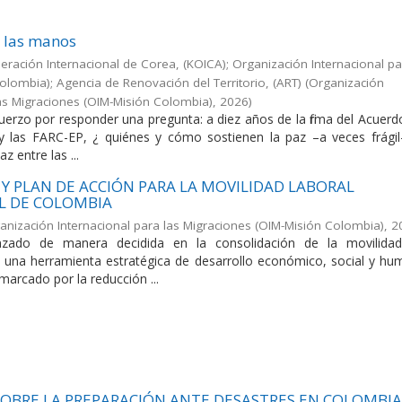
e las manos
ración Internacional de Corea, (KOICA); Organización Internacional pa
olombia); Agencia de Renovación del Territorio, (ART)
(
Organización
las Migraciones (OIM-Misión Colombia)
,
2026
)
fuerzo por responder una pregunta: a diez años de la firma del Acuer
y las FARC-EP, ¿ quiénes y cómo sostienen la paz –a veces frágil
az entre las ...
Y PLAN DE ACCIÓN PARA LA MOVILIDAD LABORAL
L DE COLOMBIA
anización Internacional para las Migraciones (OIM-Misión Colombia)
,
2
zado de manera decidida en la consolidación de la movilidad
 una herramienta estratégica de desarrollo económico, social y hu
marcado por la reducción ...
OBRE LA PREPARACIÓN ANTE DESASTRES EN COLOMBIA