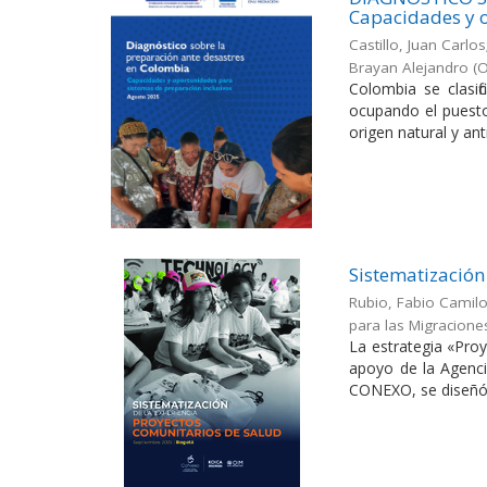
Capacidades y o
Castillo, Juan Carl
Brayan Alejandro
(
O
Colombia se clasif
ocupando el puesto
origen natural y antr
Sistematización
Rubio, Fabio Camil
para las Migracione
La estrategia «Pro
apoyo de la Agenci
CONEXO, se diseñó p