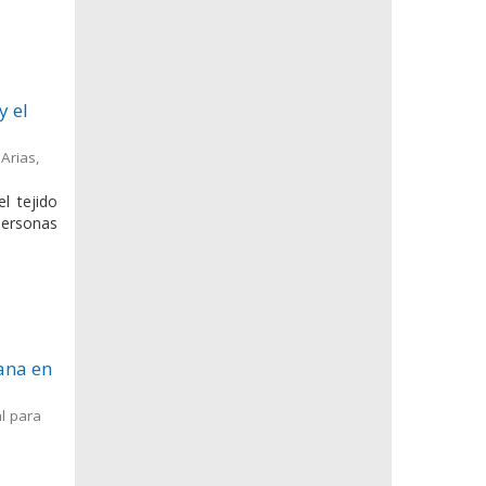
y el
Arias,
l tejido
personas
ana en
l para