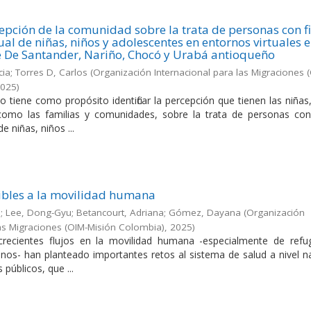
cepción de la comunidad sobre la trata de personas con f
al de niñas, niños y adolescentes en entornos virtuales 
e De Santander, Nariño, Chocó y Urabá antioqueño
ia; Torres D, Carlos
(
Organización Internacional para las Migraciones 
2025
)
o tiene como propósito identificar la percepción que tienen las niñas
como las familias y comunidades, sobre la trata de personas con 
e niñas, niños ...
ibles a la movilidad humana
o; Lee, Dong-Gyu; Betancourt, Adriana; Gómez, Dayana
(
Organización
las Migraciones (OIM-Misión Colombia)
,
2025
)
crecientes flujos en la movilidad humana -especialmente de refu
nos- han planteado importantes retos al sistema de salud a nivel na
 públicos, que ...