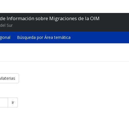
 de Información sobre Migraciones de la OIM
del Sur
gional
Búsqueda por Área temática
Materias
Ir