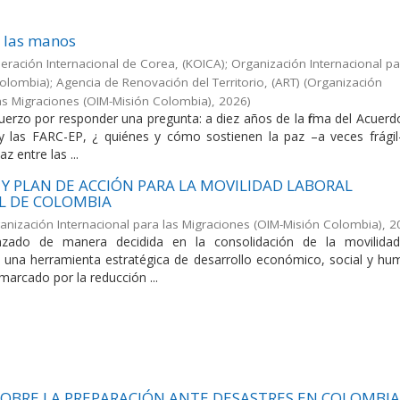
e las manos
ración Internacional de Corea, (KOICA); Organización Internacional pa
olombia); Agencia de Renovación del Territorio, (ART)
(
Organización
las Migraciones (OIM-Misión Colombia)
,
2026
)
fuerzo por responder una pregunta: a diez años de la firma del Acuer
y las FARC-EP, ¿ quiénes y cómo sostienen la paz –a veces frágil
az entre las ...
Y PLAN DE ACCIÓN PARA LA MOVILIDAD LABORAL
L DE COLOMBIA
anización Internacional para las Migraciones (OIM-Misión Colombia)
,
2
zado de manera decidida en la consolidación de la movilidad
 una herramienta estratégica de desarrollo económico, social y hu
marcado por la reducción ...
OBRE LA PREPARACIÓN ANTE DESASTRES EN COLOMBIA