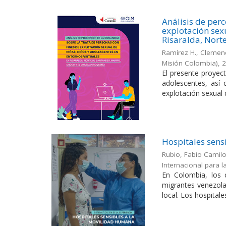
Análisis de per
explotación sexu
Risaralda, Nort
Ramírez H., Clemenc
Misión Colombia)
,
El presente proyect
adolescentes, así 
explotación sexual d
Hospitales sens
Rubio, Fabio Camil
Internacional para 
En Colombia, los 
migrantes venezola
local. Los hospitales