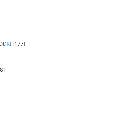
(DDR)
[177]
8]