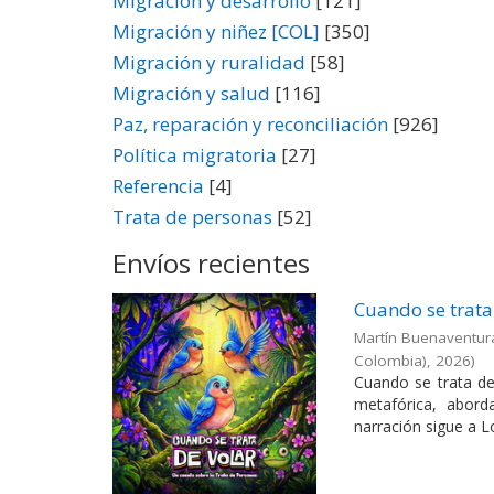
Migración y desarrollo
[121]
Migración y niñez [COL]
[350]
Migración y ruralidad
[58]
Migración y salud
[116]
Paz, reparación y reconciliación
[926]
Política migratoria
[27]
Referencia
[4]
Trata de personas
[52]
Envíos recientes
Cuando se trata
Martín Buenaventur
Colombia)
,
2026
)
Cuando se trata de 
metafórica, abord
narración sigue a Lo