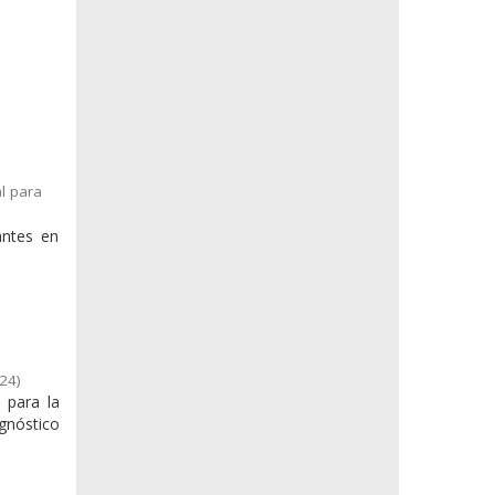
l para
antes en
,
24
)
 para la
agnóstico