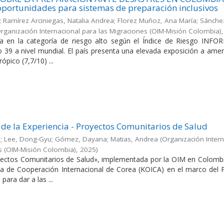
portunidades para sistemas de preparación inclusivos
os; Ramírez Arciniegas, Natalia Andrea; Florez Muñoz, Ana María; Sánche
rganización Internacional para las Migraciones (OIM-Misión Colombia)
ica en la categoría de riesgo alto según el Índice de Riesgo INFO
 39 a nivel mundial. El país presenta una elevada exposición a ame
ópico (7,7/10) ...
 de la Experiencia - Proyectos Comunitarios de Salud
o; Lee, Dong-Gyu; Gómez, Dayana; Matias, Andrea
(
Organización Intern
s (OIM-Misión Colombia)
,
2025
)
yectos Comunitarios de Salud», implementada por la OIM en Colombi
a de Cooperación Internacional de Corea (KOICA) en el marco del 
ara dar a las ...