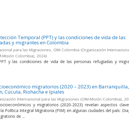
tección Temporal (PPT) y las condiciones de vida de las
iadas y migrantes en Colombia
acional para las Migraciones, OIM Colombia
(
Organización Internaciona
M-Misión Colombia)
,
2024
)
PPT y las condiciones de vida de las personas refugiadas y migr
cioeconómico migratorios (2020 – 2023) en Barranquilla
n, Cúcuta, Riohacha e Ipiales
nización Internacional para las Migraciones (OIM-Misión Colombia)
,
20
socioeconómicos y migratorios (2020-2023) revelan aspectos clave
a Política Integral Migratoria (PIM) en algunas ciudades del país: Di
atorio de ...