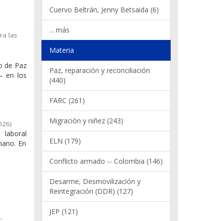
Cuervo Beltrán, Jenny Betsaida (6)
... más
ra las
Materia
do de Paz
Paz, reparación y reconciliación
– en los
(440)
FARC (261)
Migración y niñez (243)
026
)
 laboral
ELN (179)
mano. En
Conflicto armado -- Colombia (146)
Desarme, Desmovilización y
Reintegración (DDR) (127)
JEP (121)
: