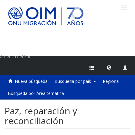
Camb
naveg
Centro de Información sobre Migraciones de la OIM
América del Sur
Nueva búsqueda
Búsqueda por país
Regional
Búsqueda por Área temática
Paz, reparación y
reconciliación