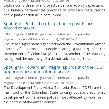
Migraciones (OIM-Misión Colombia)
,
2019
)
Explica cómo desarrollar proyectos de formación y capacitación
que brinden herramientas prácticas de procesos restaurativos
con la participación de la comunidad.
Spotlight - Political participation in post-Peace
Accord contexts
IOM, Programa RPR
(
Organización Internacional para las
Migraciones (OIM-Misión Colombia)
,
2019-10-31
)
The Peace Agreement signed between the Revolutionary Armed
Forced of Colombia – People's Army (FARC-EP) and the
Government of Colombia (GoC) in November 2016 explicitly
recognized the necessity of a democratic opening to ...
Spotlight - Toward an integral approach of the PDET
opportunities for territorial peace
IOM, Programa RPR
(
Organización Internacional para las
Migraciones (OIM-Misión Colombia)
,
2019-09-30
)
The Development Plans with a Territorial Focus (PDET) are the
main tool of the Colombian State to carry out socio-economic
development to the municipalities most affected by violence in
the context of the armed conflict. ...