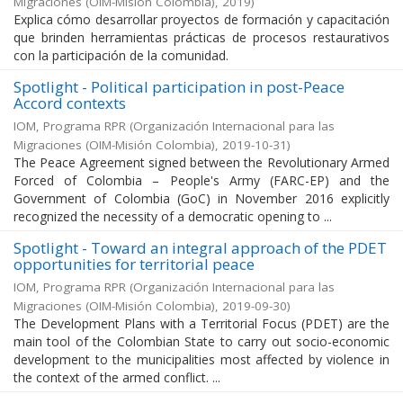
Migraciones (OIM-Misión Colombia)
,
2019
)
Explica cómo desarrollar proyectos de formación y capacitación
que brinden herramientas prácticas de procesos restaurativos
con la participación de la comunidad.
Spotlight - Political participation in post-Peace
Accord contexts
IOM, Programa RPR
(
Organización Internacional para las
Migraciones (OIM-Misión Colombia)
,
2019-10-31
)
The Peace Agreement signed between the Revolutionary Armed
Forced of Colombia – People's Army (FARC-EP) and the
Government of Colombia (GoC) in November 2016 explicitly
recognized the necessity of a democratic opening to ...
Spotlight - Toward an integral approach of the PDET
opportunities for territorial peace
IOM, Programa RPR
(
Organización Internacional para las
Migraciones (OIM-Misión Colombia)
,
2019-09-30
)
The Development Plans with a Territorial Focus (PDET) are the
main tool of the Colombian State to carry out socio-economic
development to the municipalities most affected by violence in
the context of the armed conflict. ...