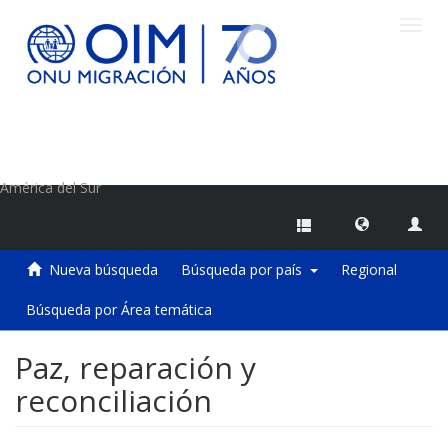
Camb
naveg
Centro de Información sobre Migraciones de la OIM
América del Sur
Nueva búsqueda
Búsqueda por país
Regional
Búsqueda por Área temática
Paz, reparación y
reconciliación