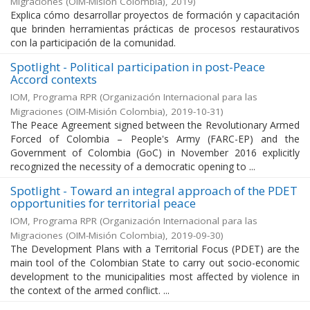
Migraciones (OIM-Misión Colombia)
,
2019
)
Explica cómo desarrollar proyectos de formación y capacitación
que brinden herramientas prácticas de procesos restaurativos
con la participación de la comunidad.
Spotlight - Political participation in post-Peace
Accord contexts
IOM, Programa RPR
(
Organización Internacional para las
Migraciones (OIM-Misión Colombia)
,
2019-10-31
)
The Peace Agreement signed between the Revolutionary Armed
Forced of Colombia – People's Army (FARC-EP) and the
Government of Colombia (GoC) in November 2016 explicitly
recognized the necessity of a democratic opening to ...
Spotlight - Toward an integral approach of the PDET
opportunities for territorial peace
IOM, Programa RPR
(
Organización Internacional para las
Migraciones (OIM-Misión Colombia)
,
2019-09-30
)
The Development Plans with a Territorial Focus (PDET) are the
main tool of the Colombian State to carry out socio-economic
development to the municipalities most affected by violence in
the context of the armed conflict. ...