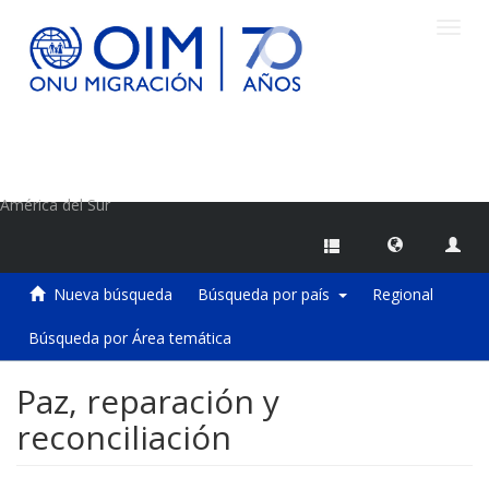
Camb
naveg
Centro de Información sobre Migraciones de la OIM
América del Sur
Nueva búsqueda
Búsqueda por país
Regional
Búsqueda por Área temática
Paz, reparación y
reconciliación