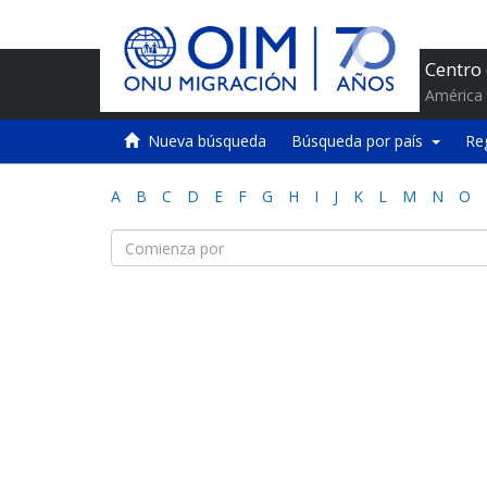
Centro
América 
Nueva búsqueda
Búsqueda por país
Re
A
B
C
D
E
F
G
H
I
J
K
L
M
N
O