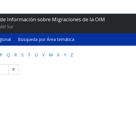
 de Información sobre Migraciones de la OIM
del Sur
gional
Búsqueda por Área temática
P
Q
R
S
T
U
V
W
X
Y
Z
Ir