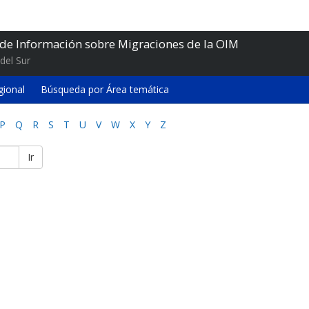
 de Información sobre Migraciones de la OIM
del Sur
gional
Búsqueda por Área temática
P
Q
R
S
T
U
V
W
X
Y
Z
Ir