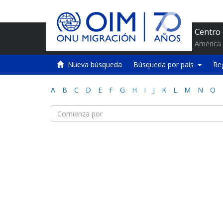
Centro
América 
Nueva búsqueda
Búsqueda por país
Re
A
B
C
D
E
F
G
H
I
J
K
L
M
N
O