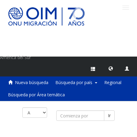
Camb
naveg
Centro de Información sobre Migraciones de la OIM
América del Sur
Nueva búsqueda
Búsqueda por país
Regional
Búsqueda por Área temática
Ir