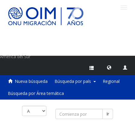
Camb
naveg
Centro de Información sobre Migraciones de la OIM
América del Sur
Nueva búsqueda
Búsqueda por país
Regional
Búsqueda por Área temática
Ir