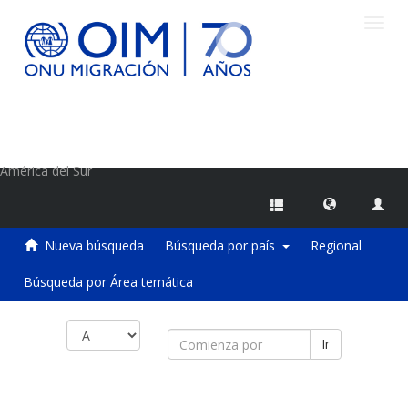
Camb
naveg
Centro de Información sobre Migraciones de la OIM
América del Sur
Nueva búsqueda
Búsqueda por país
Regional
Búsqueda por Área temática
Ir