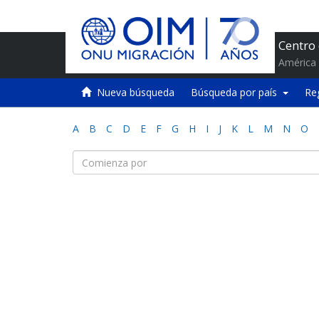
Centro
América 
Nueva búsqueda
Búsqueda por país
Re
A
B
C
D
E
F
G
H
I
J
K
L
M
N
O