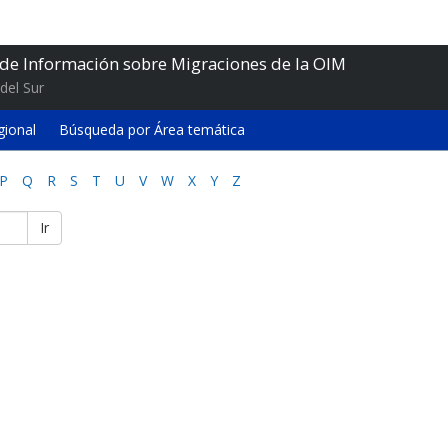
 de Información sobre Migraciones de la OIM
del Sur
gional
Búsqueda por Área temática
P
Q
R
S
T
U
V
W
X
Y
Z
Ir