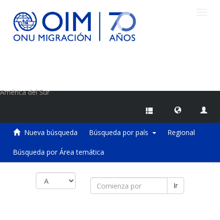
Camb
naveg
Centro de Información sobre Migraciones de la OIM
América del Sur
Nueva búsqueda
Búsqueda por país
Regional
Búsqueda por Área temática
Ir