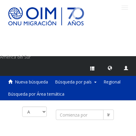
Camb
naveg
Centro de Información sobre Migraciones de la OIM
América del Sur
Nueva búsqueda
Búsqueda por país
Regional
Búsqueda por Área temática
Ir