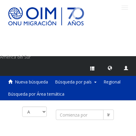
Camb
naveg
Centro de Información sobre Migraciones de la OIM
América del Sur
Nueva búsqueda
Búsqueda por país
Regional
Búsqueda por Área temática
Ir