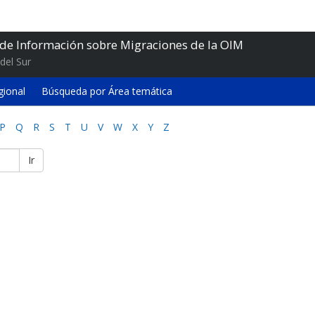
 de Información sobre Migraciones de la OIM
del Sur
gional
Búsqueda por Área temática
P
Q
R
S
T
U
V
W
X
Y
Z
Ir