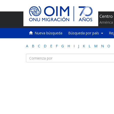
Centro
América 
Nueva búsqueda
Búsqueda por país
Re
A
B
C
D
E
F
G
H
I
J
K
L
M
N
O