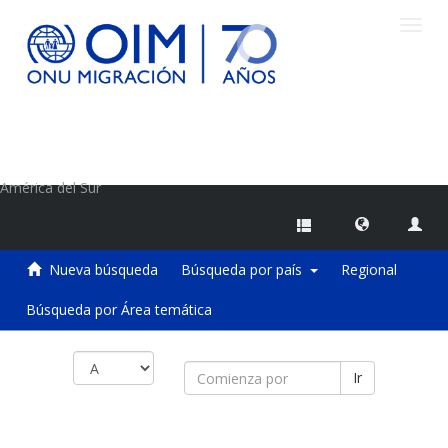
Camb
naveg
Centro de Información sobre Migraciones de la OIM
América del Sur
Nueva búsqueda
Búsqueda por país
Regional
Búsqueda por Área temática
Ir