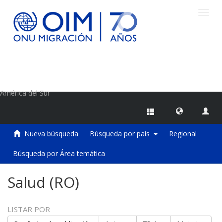
Camb
naveg
Centro de Información sobre Migraciones de la OIM
América del Sur
Nueva búsqueda
Búsqueda por país
Regional
Búsqueda por Área temática
Salud (RO)
LISTAR POR